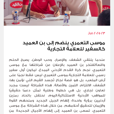
23 Jun 2025
موسى التعمري ينضم إلى بن العميد
كالسفير للعلامة التجارية
عندما يلتقي الشغف، والإصرار، وحب الوطن، يصبح الحلم
واقعاً!تفتخر بن العميد بالإعلان عن شراكتها مع موسى
التعمري، نجم كرة القدم الأردني المبدع، ليكون أول سفير
رسمي للعلامة التجارية.موسى التعمري ليس فقط نجمًا على
أرض الملعب، بل هو قصة نجاح تُجسد القيم التي نؤمن بها:
الشغف، الالتزام، التميز، والأصالة. هذه الشراكة ليست مجرد
تعاون تجاري، بل هي خطوة وطنية تمثل دعمًا حقيقيًا
للمواهب الأردنية الاستثنائية.اليوم، نحتفل باتحاد رمزين
أردنيين برؤية واحدة: إلهام الجيل الجديد ومنحهم القوة
والإيمان لتحقيق أحلامهم. من خلال هذه الشراكة مع موسى
التعمري، تسعى بن العميد إلى إلهام الأجيال الجديدة من